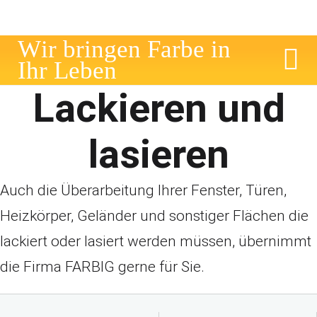
W
i
r
b
r
i
n
g
e
n
F
a
r
b
e
i
n
I
h
r
L
e
b
e
n
Lackieren und
lasieren
Auch die Überarbeitung Ihrer Fenster, Türen,
Heizkörper, Geländer und sonstiger Flächen die
lackiert oder lasiert werden müssen, übernimmt
die Firma FARBIG gerne für Sie.