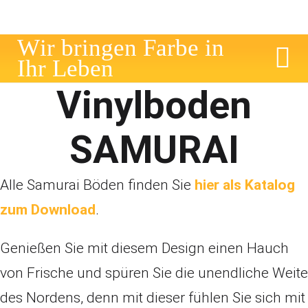
W
i
r
b
r
i
n
g
e
n
F
a
r
b
e
i
n
I
h
r
L
e
b
e
n
Vinylboden
SAMURAI
Alle Samurai Böden finden Sie
hier als Katalog
zum Download
.
Genießen Sie mit diesem Design einen Hauch
von Frische und spüren Sie die unendliche Weite
des Nordens, denn mit dieser fühlen Sie sich mit